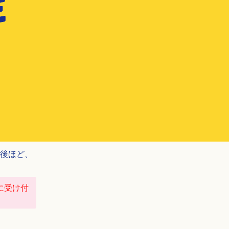
後ほど、
に
受け付