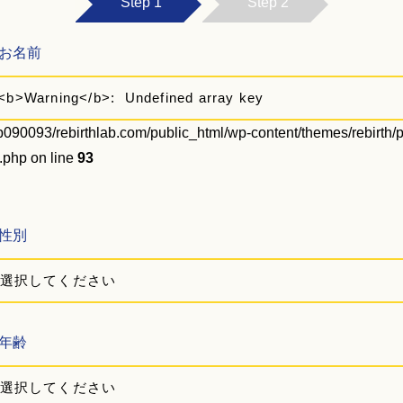
Step 1
Step 2
お名前
090093/rebirthlab.com/public_html/wp-content/themes/rebirth/
t.php on line
93
性別
年齢