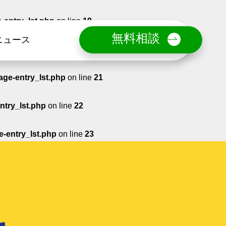
-entry_lst.php
on line
19
無料相談
ニュース
e-entry_lst.php
on line
20
age-entry_lst.php
on line
21
ntry_lst.php
on line
22
e-entry_lst.php
on line
23