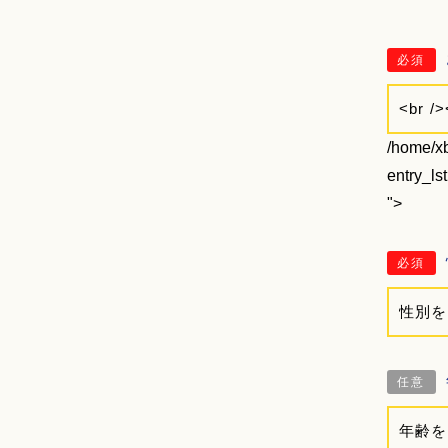
必須
/home/xb
entry_ls
">
必須
任意