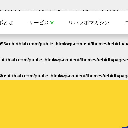
rebirthlab.com/public_html/wp-content/themes/rebirth/page
ボとは
サービス
リバラボマガジン
/rebirthlab.com/public_html/wp-content/themes/rebirth/pag
3/rebirthlab.com/public_html/wp-content/themes/rebirth/p
birthlab.com/public_html/wp-content/themes/rebirth/page-e
rebirthlab.com/public_html/wp-content/themes/rebirth/pag