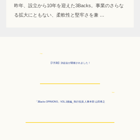
昨年、設立から10年を迎えた3Backs。事業のさらな
る拡大にともない、柔軟性と堅牢さを兼 …
Prev
【7月期】決起会が開催されました！
Next
「3Backs OPINIONS」VOL.1後編_ 執行役員 人事本部 山田将之