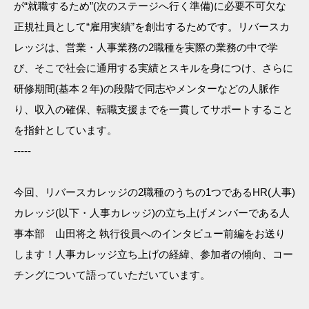
が“就職するため”(次のステージへ行く準備)に必要不可欠な
正規社員として“雇用実績”を創出するためです。リバースカ
レッジは、営業・人事業務の2職種を実際の業務の中で学
び、そこで社会に通用する実績とスキルを身につけ、さらに
研修期間(基本２年)の段階で同志やメンターなどの人脈作
り、収入の確保、転職支援までを一貫してサポートすること
を指針としています。
-----
今回、リバースカレッジの2職種のうちの1つであるHR(人事)
カレッジ(以下・人事カレッジ)の立ち上げメンバーである人
事本部 山田将之 執行役員へのインタビュー前編をお送り
します！人事カレッジ立ち上げの経緯、参加者の傾向、コー
チングについて語っていただいています。