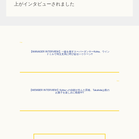
上がインタビューされました
Prev
【MANAGER INTERVIEW】一線を画すスーパーダンサーKohta、ウイン
ドミルで埼玉支局に呼び起せハリケーン!!
Next
【MEMBER INTERVIEW】Kohtaへの信頼が生んだ昇格、Takahideは夜の
お菓子を楽しみに精進中!!