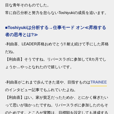
目な青年そのものでした。
常に自己分析と努力を怠らないToshiyukiの成長を追います。
■Toshiyukiは分析する→仕事モード オン≪昇格する
者の思考とは?≫
-利由喜、LEADER昇格おめでとう!! 耐え続けて手にした昇格
だね。
【利由喜】そうですね。リバースラボに参加して8カ月でし
ょうか…やっとなれたので嬉しいです。
-利由喜がこれまで歩んできた道や、目指すものは
TRAINEE
のインタビュー記事でもふれていたよね。
【利由喜】はい。家が貧乏だったためか、とにかく稼ぎたい
って思いが強かったですね。リバースラボに参加したのもそ
のためです。ところが実際は、目標額を設定しても達成する