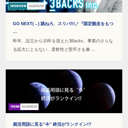
2020/02/05
GO NEXT(→) 跳ねろ、スリバ!!!／『固定観念をもつ
…
昨年、設立から10年を迎えた3Backs。事業のさらな
る拡大にともない、柔軟性と堅牢さを兼 …
2018/08/28
就活用語に見る“今” 終活がランクイン!?