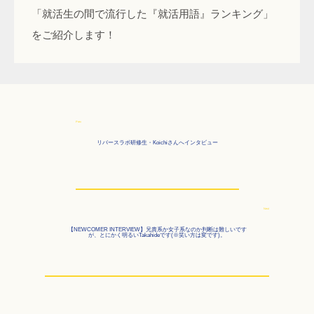
「就活生の間で流行した『就活用語』ランキング」
をご紹介します！
Prev
リバースラボ研修生・Koichiさんへインタビュー
Next
【NEWCOMER INTERVIEW】兄貴系か女子系なのか判断は難しいです
が、とにかく明るいTakahideです(※笑い方は変です)。