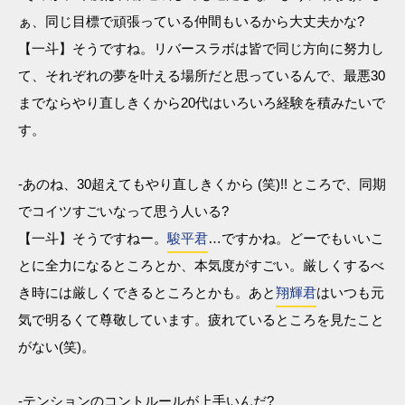
ぁ、同じ目標で頑張っている仲間もいるから大丈夫かな?
【一斗】そうですね。リバースラボは皆で同じ方向に努力し
て、それぞれの夢を叶える場所だと思っているんで、最悪30
までならやり直しきくから20代はいろいろ経験を積みたいで
す。
-あのね、30超えてもやり直しきくから (笑)!! ところで、同期
でコイツすごいなって思う人いる?
【一斗】そうですねー。
駿平君
…ですかね。どーでもいいこ
とに全力になるところとか、本気度がすごい。厳しくするべ
き時には厳しくできるところとかも。あと
翔輝君
はいつも元
気で明るくて尊敬しています。疲れているところを見たこと
がない(笑)。
-テンションのコントルールが上手いんだ?