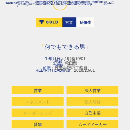
array key
/home/xb090093/rebirthlab.com/public_html/wp-
on
Warning
32
♡
686
"rebirth_likes"
content/themes/rebirth/inc/favorites.php
line
in
営業
研修生
「
何でもできる男
」
生年月日：
1998/10/01
年齢：
21歳
出身：
秋田県
学歴：
高卒
前職：
鉄道会社の工務員
REBIRTH LAB参加
：2018/10/01
営業
法人営業
マネジメント
新人研修
リーダーシップ
自己主張
愛嬌
ムードメーカー