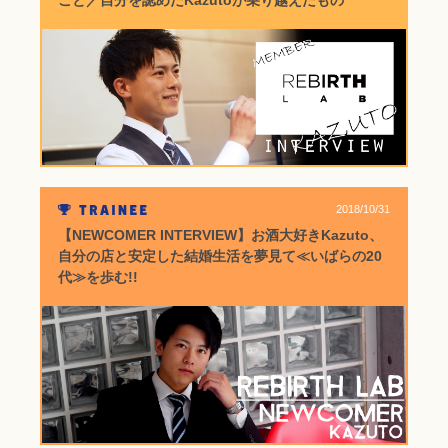
こと／自分を認めたKazutoが乗り越えたもの
2018/10/31
【NEWCOMER INTERVIEW】お酒大好きKazuto、
自分の店と安定した結婚生活を夢見て≪いばらの20
代≫を歩む!!