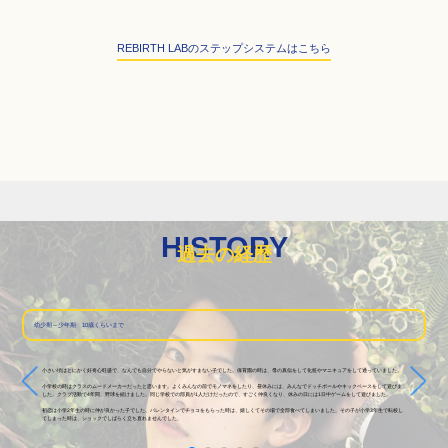
REBIRTH LABのステップシステムはこちら
HISTORY
過去の経歴
幼少期～少年期 10歳くらいまで
小さい頃はとにかく好奇心旺盛で、なんでも自分でやらないと気がすまない子でした。保育園の時は、母の真似をして化粧やマニキュアをして通っていました。
小学校の時はクラスのムードメーカーだったと思います。よくみんなの前でモノマネをしたり、昼休みには、みんなでドッチボールやキックベースをして遊びま
した。クラブ活動で4年間、野球を続けました。同じ学校での部員が1人だけだったので、すごく仲良くなり、休みの日には1日中ゲームをして遊びました。
初恋は小学2年生の時に仲が良かった子でした。バレンタインでチョコをもらった時は、嬉しくてその場で全部食べてしまいました。その子が小学3年生で転校し
てしまった時は、ショックでしばらく立ち直れませんでした。