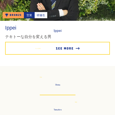
営業
研修生
Ippei
Ippei
テキトーな自分を変える男
もっとみる
Prev
Shota
Next
Tetsuhiro