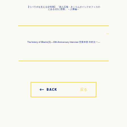
【リバラボを支える女性陣】 「新人広報・きこりんがバックオフィスの
とある1日に密着」 ～人事編～
Next
The history of 3Backs(3)―10th Anniversary Interview 営業本部 木村太一―
戻る