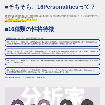
■そもそも、16Personalitiesって？
無料で受けられる性格診断です。細かい質問に回答することで、性格を16タイプに分類して特徴を教えてくれます。ユーザーからは正確すぎて「ちょっ
ぴりゾッとする」 と言われているそうですよ。
＼まだ受けたことがない人は、ここからチェック／
https://www.16personalities.com/ja
■16種類の性格特徴
この診断の中には、大きく分けて4つの性格的側面があります。
意識：内向型（I） ／ 外交型（E）… 内向型は他人といるよりも1人の時間を好み、自分だけで完結する作業を得意とします。空気が読めること
も特徴。外向型は外に刺激を求めるため活動的な人が多く、集団行動が好きで明るい性格だと言われています。
エネルギー：感覚型（S） ／ 直感型（N）… 感覚型は実際に起こった出来事に注目する傾向があるため現実的で、判断力が必要なときは感覚に頼
る人が多いです。直感型は想像力が豊かで未来に注目する傾向にあり、直感を大切にすると言われています。
気質：思考型（T） ／ 感情型（F）… 思考型はとても厳格で客観性や合理性に重きを置きますが、感情型は反対に調和と協調を好むため、繊細な
人が多いと言われています。
戦術：判断型（J） ／ 知覚型（P）… 判断型は計画性や明確なルール、ガイドラインを決めることを好み、期日にも厳しい傾向にあります。一
方、知覚型は臨機応変さや即興さに長けており、リラックスしながら自由に働く人が多いようです。
上記の要素を組み合わせて、以下の16個のタイプに分けられます。