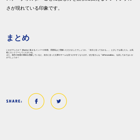
さが現れている印象です。
まとめ
いかがでしたか？ 3Backsに集まるメンバーの特徴、雰囲気はご理解いただけましたでしょうか。「自分と合ってるかも…」 と少しでも感じたら、お気
軽にエントリーしてくださいね。
また、相手の特徴や興味を理解していると、自分に合った仕事やチームを見つけやすくなります。ぜひ皆さんも『16Personalities』 を試してみてはいか
がでしょうか！