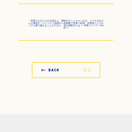
Next
「何度でも立ち上がる強さと、挑戦のチャンスをくれる。リバラボはそ
んな場所だ」レントゲン技師から未経験で営業へ転身。何度壁にぶつか
っても乗り越えることができた、彼の原動力とは ー 卒業ストーリーVol.
10 ー
戻る