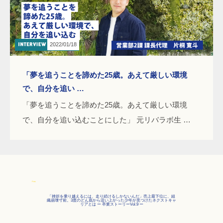
2022/01/18
「夢を追うことを諦めた25歳。あえて厳しい環境
で、自分を追い …
「夢を追うことを諦めた25歳。あえて厳しい環境
で、自分を追い込むことにした」 元リバラボ生 …
Prev
「挫折を乗り越えるには、走り続けるしかないんだ」売上最下位に、組
織崩壊寸前。3度のどん底から這い上がった少年が見つけたネクストキャ
リアとは ー 卒業ストーリーVol.9 ー