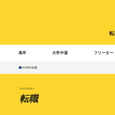
転
高卒
大学中退
フリーター
HOME
転職
転職