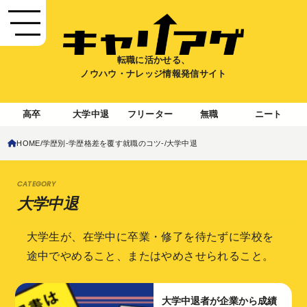
転職に活かせる、
ノウハウ・ナレッジ情報発信サイト
高卒
大学中退
フリーター
無職
ニート
HOME
学歴別-学歴格差を覆す就職のコツ-
大学中退
大学中退
大学生が、在学中に卒業・修了を待たずに学校を
途中でやめること、またはやめさせられること。
大学中退者が企業から成績