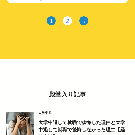
1
2
→
殿堂入り記事