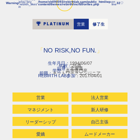
array key
/home/xb090093/rebirthlab.com/public_html/wp-
on
Warning
32
♡
690
"rebirth_likes"
content/themes/rebirth/inc/favorites.php
line
in
営業
修了生
「
NO RISK,NO FUN.
」
生年月日：
1994/06/07
年齢：
25歳
出身：
北海道
学歴：
高等専門卒
前職：
ネットワークエンジニア
REBIRTH LAB参加
：2017/04/01
営業
法人営業
マネジメント
新人研修
リーダーシップ
自己主張
愛嬌
ムードメーカー