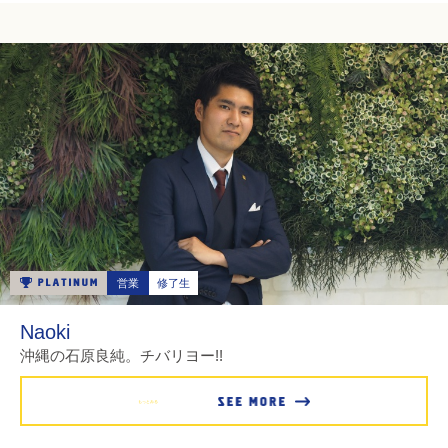
営業
修了生
Naoki
沖縄の石原良純。チバリヨー!!
もっとみる