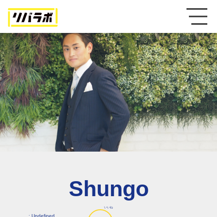
Shungo
いいね
: Undefined