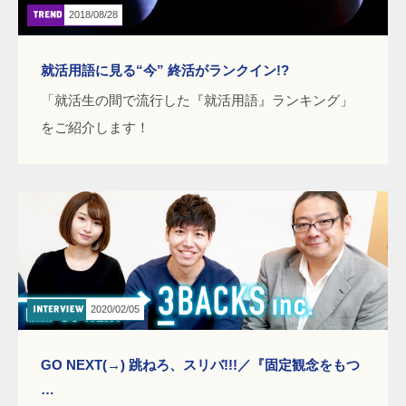
2018/08/28
就活用語に見る“今” 終活がランクイン!?
「就活生の間で流行した『就活用語』ランキング」
をご紹介します！
2020/02/05
GO NEXT(→) 跳ねろ、スリバ!!!／『固定観念をもつ
…