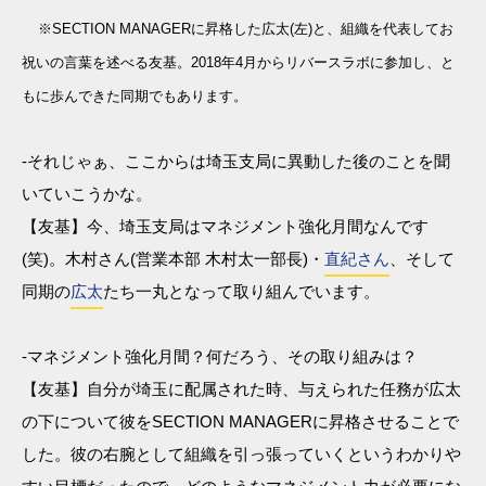
※SECTION MANAGERに昇格した広太(左)と、組織を代表してお
祝いの言葉を述べる友基。2018年4月からリバースラボに参加し、と
もに歩んできた同期でもあります。
-それじゃぁ、ここからは埼玉支局に異動した後のことを聞
いていこうかな。
【友基】今、埼玉支局はマネジメント強化月間なんです
(笑)。木村さん(営業本部 木村太一部長)・
直紀さん
、そして
同期の
広太
たち一丸となって取り組んでいます。
-マネジメント強化月間？何だろう、その取り組みは？
【友基】自分が埼玉に配属された時、与えられた任務が広太
の下について彼をSECTION MANAGERに昇格させることで
した。彼の右腕として組織を引っ張っていくというわかりや