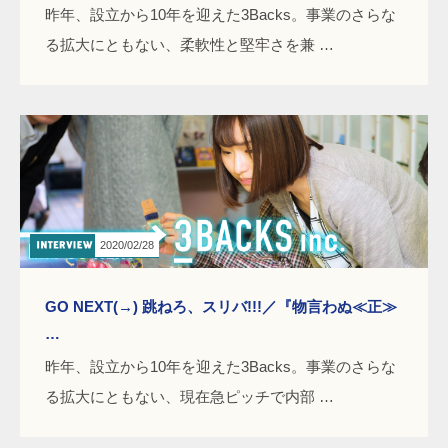
昨年、設立から10年を迎えた3Backs。事業のさらな
る拡大にともない、柔軟性と堅牢さを兼 …
2020/02/28
GO NEXT(→) 跳ねろ、スリバ!!!／『物言わぬ≪正≫
…
昨年、設立から10年を迎えた3Backs。事業のさらな
る拡大にともない、現在急ピッチで内部 …