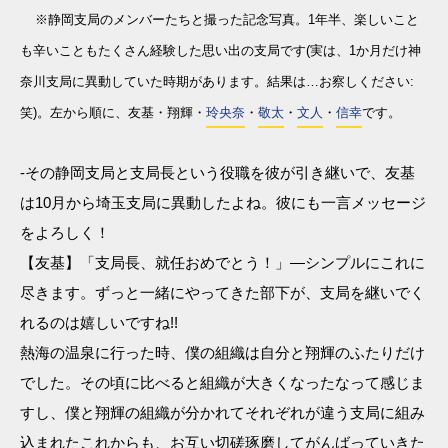
※静岡支局のメンバーたちと撮った記念写真。1年半、楽しいこと
も辛いこともたくさん経験した思い出の支局です(実は、1か月だけ神
奈川支局に異動していた時期があります。結果は…お察しください:
笑)。左から順に、友基・翔輝・
玲央奈
・
敬太
・
文人
・
信幸
です。
-その静岡支局と支局長という役職を彼が引き継いで、友基
は10月から埼玉支局に異動したよね。彼にも一言メッセージ
をよろしく！
【友基】「支局長、就任おめでとう！」―シンプルにこれに
尽きます。ずっと一緒にやってきた部下が、支局を継いでく
れるのは嬉しいですね!!
熱海の温泉に行った時、僕の組織は自分と翔輝のふたりだけ
でした。その頃に比べると組織が大きくなったなって感じま
すし、僕と翔輝の組織が分かれてそれぞれが違う支局に組み
込まれたこれからも、お互い切磋琢磨してがんばっていきた