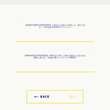
Prev
【NEWCOMER INTERVIEW】人生のどん底から今回こそ、成り上が
る！ーHiroyukiの本気のチャレンジー
Next
【MANAGER INTERVIEW】天国の父に誓う！誇れる自分になるために
挑戦し続ける、Tenpeiの新しいステージの幕開け
戻る