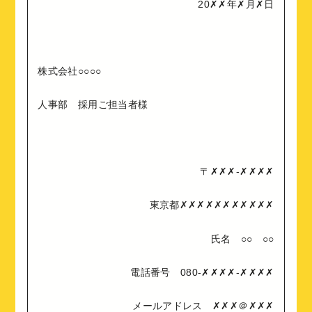
20✗✗年✗月✗日
株式会社○○○○
人事部 採用ご担当者様
〒✗✗✗-✗✗✗✗
東京都✗✗✗✗✗✗✗✗✗✗✗
氏名 ○○ ○○
電話番号 080-✗✗✗✗-✗✗✗✗
メールアドレス ✗✗✗＠✗✗✗